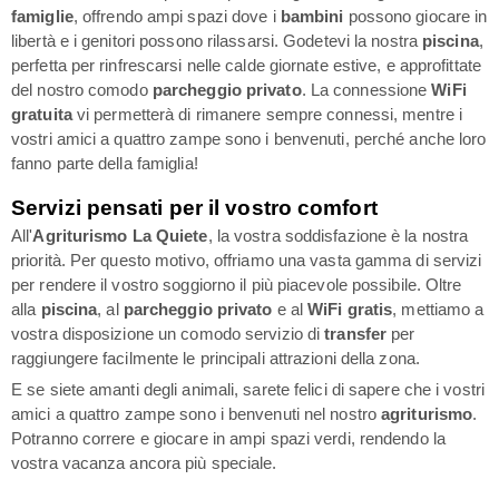
famiglie
, offrendo ampi spazi dove i
bambini
possono giocare in
libertà e i genitori possono rilassarsi. Godetevi la nostra
piscina
,
perfetta per rinfrescarsi nelle calde giornate estive, e approfittate
del nostro comodo
parcheggio privato
. La connessione
WiFi
gratuita
vi permetterà di rimanere sempre connessi, mentre i
vostri amici a quattro zampe sono i benvenuti, perché anche loro
fanno parte della famiglia!
Servizi pensati per il vostro comfort
All'
Agriturismo La Quiete
, la vostra soddisfazione è la nostra
priorità. Per questo motivo, offriamo una vasta gamma di servizi
per rendere il vostro soggiorno il più piacevole possibile. Oltre
alla
piscina
, al
parcheggio privato
e al
WiFi gratis
, mettiamo a
vostra disposizione un comodo servizio di
transfer
per
raggiungere facilmente le principali attrazioni della zona.
E se siete amanti degli animali, sarete felici di sapere che i vostri
amici a quattro zampe sono i benvenuti nel nostro
agriturismo
.
Potranno correre e giocare in ampi spazi verdi, rendendo la
vostra vacanza ancora più speciale.