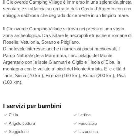
Il Cieloverde Camping Village è immerso in una splendida pineta
secolare e si affaccia su un tratto della Costa d´Argento con una
spiaggia sabbiosa che degrada dolcemente in un limpido mare.
Il Cieloverde Camping Village si trova nei pressi di una vasta
zona archeologica. Da visitare le necropoli etrusche e romane di
Roselle, Vetulonia, Sorano e Pitigliano.
Di notevole interesse anche i numerosi paesi medioevali, il
Parco Naturale della Maremma, l´arcipelago del Monte
Argentario con le isole Giannutri e Giglio e l´isola d´Elba, la
montagna con le vallate ai piedi del Monte Amiata. E le città d
´arte: Siena (70 km), Firenze (160 km), Roma (200 km), Pisa
(160 km).
I servizi per bambini
Culla
Lettino
Angolo cottura
Fasciatoio
Seggiolone
Lavanderia