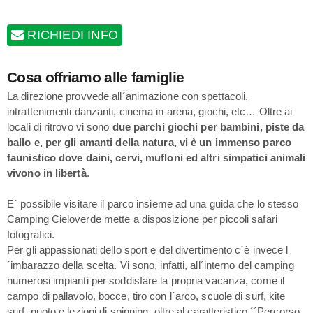
RICHIEDI INFO
Cosa offriamo alle famiglie
La direzione provvede all´animazione con spettacoli,
intrattenimenti danzanti, cinema in arena, giochi, etc… Oltre ai
locali di ritrovo vi sono
due parchi giochi per bambini, piste da
ballo e, per gli amanti della natura, vi è un immenso parco
faunistico dove daini, cervi, mufloni ed altri simpatici animali
vivono in libertà
.
E´ possibile visitare il parco insieme ad una guida che lo stesso
Camping Cieloverde mette a disposizione per piccoli safari
fotografici.
Per gli appassionati dello sport e del divertimento c´è invece l
´imbarazzo della scelta. Vi sono, infatti, all´interno del camping
numerosi impianti per soddisfare la propria vacanza, come il
campo di pallavolo, bocce, tiro con l´arco, scuole di surf, kite
surf, nuoto e lezioni di spinning, oltre al caratteristico ´´Percorso