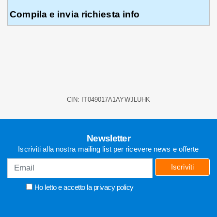
Compila e invia richiesta info
RICHIEDI INFO
0586770498
CIN: IT049017A1AYWJLUHK
Newsletter
Iscriviti alla nostra mailing list per ricevere news e offerte
Iscriviti
Ho letto e accetto la
privacy policy