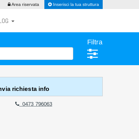
Inserisci la tua struttura
Area riservata
LOG
Filtra
via richiesta info
0473 796063
 INFO
0473 796063