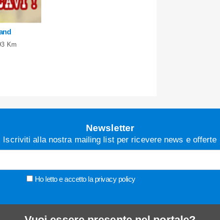
land
 93 Km
Newsletter
Iscriviti alla nostra mailing list per ricevere news e offerte
Ho letto e accetto la
privacy policy
Vuoi essere presente nel portale?