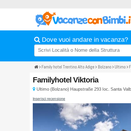
Dove vuoi andare in vacanza?
Family hotel Trentino Alto Adige
Bolzano
Ultimo
F
Familyhotel Viktoria
Ultimo
(
Bolzano)
Haupstraße 293
loc. Santa Va
Inserisci recensione