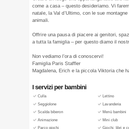
come a casa – questo desideriamo. Vi faremo
natale, la Val d’Ultimo, con le sue montagne e
animali.
Offrire una pausa di piacere ai genitori, spa
a tutta la famiglia – per questo diamo il nost
Non vediamo l’ora di conoscervi!
Famiglia Paris Staffler
Magdalena, Erich e la piccola Viktoria che ha
I servizi per bambini
Culla
Lettino
Seggiolone
Lavanderia
Scalda biberon
Menù bambini
Animazione
Mini club
Parco giochi
Giochi, libri e c