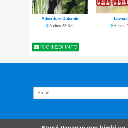
Adventure Dolomiti
Levico
A circa 88 Km
A circa
RICHIEDI INFO
Segui
Vacanze con bimbi
su