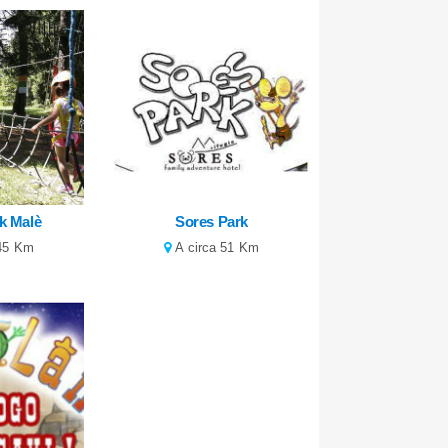
rk Malè
Sores Park
 45 Km
A circa 51 Km