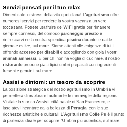
Servizi pensati per il tuo relax
Dimenticate lo stress della vita quotidiana! L'
agriturismo
offre
numerosi servizi per rendere la vostra vacanza un vero
toccasana. Potrete usufruire del
WiFi gratis
per rimanere
sempre connessi, del comodo
parcheggio privato
e
rinfrescarvi nella nostra splendida
piscina
durante le calde
giornate estive, sul mare. Siamo attenti alle esigenze di tutti,
offrendo
accesso per disabili
e accogliendo con gioia i vostri
animali ammessi
. E per chi non ha voglia di cucinare, il nostro
ristorante
propone piatti tipici umbri preparati con ingredienti
freschi e genuini, sul mare.
Assisi e dintorni: un tesoro da scoprire
La posizione strategica del nostro
agriturismo in Umbria
vi
permetterà di esplorare facilmente le meraviglie della regione.
Visitate la storica
Assisi
, città natale di San Francesco, e
lasciatevi incantare dalla bellezza di
Perugia
, con le sue
ricchezze artistiche e culturali. L'
Agriturismo Colle Pu
è il punto
di partenza ideale per scoprire l'Umbria più autentica, sul mare.