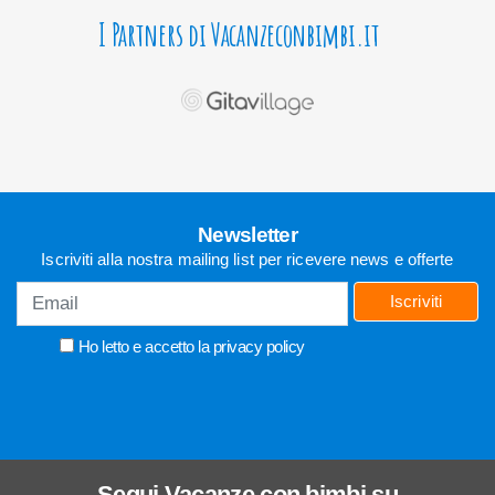
I Partners di Vacanzeconbimbi.it
Newsletter
Iscriviti alla nostra mailing list per ricevere news e offerte
Iscriviti
Ho letto e accetto la
privacy policy
Segui
Vacanze con bimbi
su