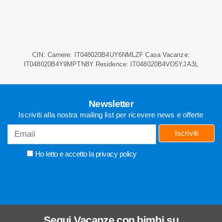
0550622529
CIN: Camere: IT048020B4UY6NMLZF Casa Vacanze:
IT048020B4Y9MPTN8Y Residence: IT048020B4VO5YJA3L
Newsletter
Iscriviti alla nostra mailing list per ricevere news e offerte
Iscriviti
Ho letto e accetto la
privacy policy
Segui
Vacanze con bimbi
su