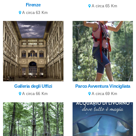
Firenze
A circa 65 Km
A circa 63 Km
Galleria degli Uffizi
Parco Avventura Vincigliata
A circa 66 Km
A circa 69 Km