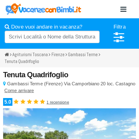
Dove vuoi andare in vacanza?
Filtra
Agriturismi Toscana
Firenze
Gambassi Terme
Tenuta Quadrifoglio
Tenuta Quadrifoglio
Gambassi Terme
(
Firenze)
Via Camporbiano 20
loc. Castagno
Come arrivare
5.0
1
recensione