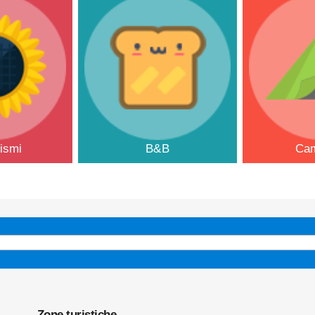
rismi
B&B
Ca
Zone turistiche