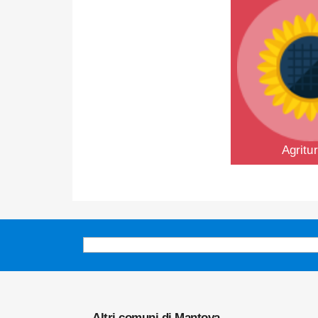
Agritu
Altri comuni di Mantova