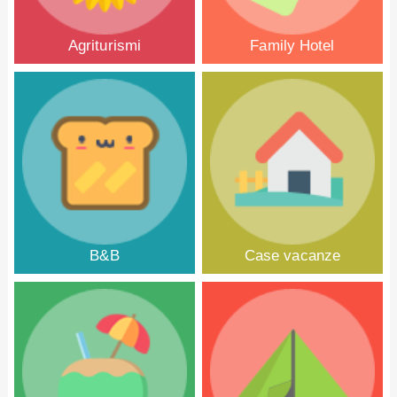
Agriturismi
Family Hotel
B&B
Case vacanze