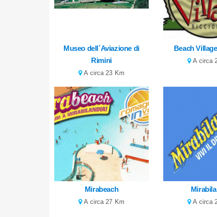
Museo dell´Aviazione di
Beach Villag
Rimini
A circa
A circa 23 Km
Mirabeach
Mirabil
A circa 27 Km
A circa