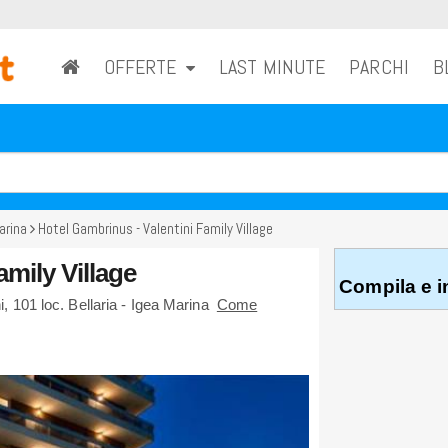
OFFERTE
LAST MINUTE
PARCHI
B
arina
Hotel Gambrinus - Valentini Family Village
amily Village
Compila e in
ni, 101
loc. Bellaria - Igea Marina
Come
RICHIEDI