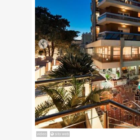
video
sito web