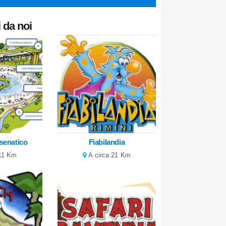
 da noi
esenatico
Fiabilandia
 11 Km
A circa 21 Km