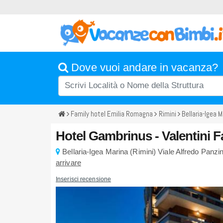
Dove vuoi andare in vacanza?
Family hotel Emilia Romagna
Rimini
Bellaria-Igea M
Hotel Gambrinus - Valentini F
Bellaria-Igea Marina
(
Rimini)
Viale Alfredo Panzi
arrivare
Inserisci recensione