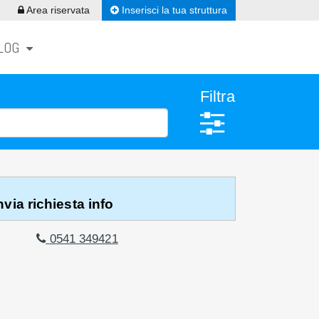
Inserisci la tua struttura
Area riservata
LOG
Filtra
via richiesta info
0541 349421
 INFO
0541 349421