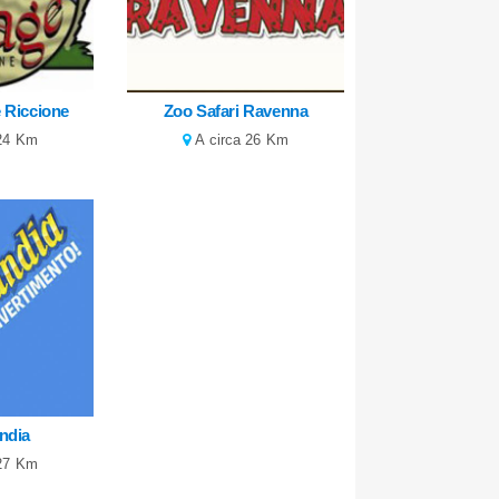
e Riccione
Zoo Safari Ravenna
 24 Km
A circa 26 Km
andia
 27 Km