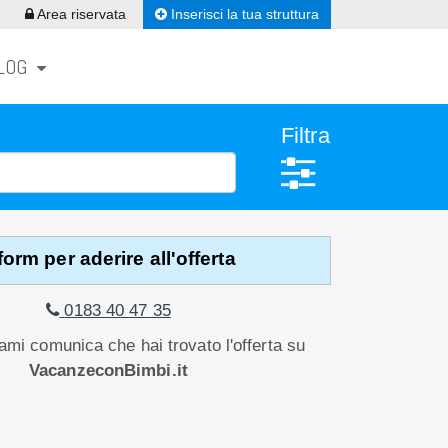
Inserisci la tua struttura
Area riservata
LOG
Filtra
form per aderire all'offerta
0183 40 47 35
mi comunica che hai trovato l'offerta su
VacanzeconBimbi.it
 INFO