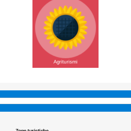
Agriturismi
Zone turistiche