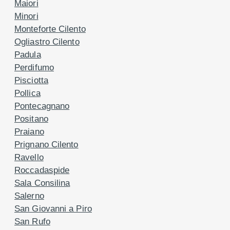
Maiori
Minori
Monteforte Cilento
Ogliastro Cilento
Padula
Perdifumo
Pisciotta
Pollica
Pontecagnano
Positano
Praiano
Prignano Cilento
Ravello
Roccadaspide
Sala Consilina
Salerno
San Giovanni a Piro
San Rufo