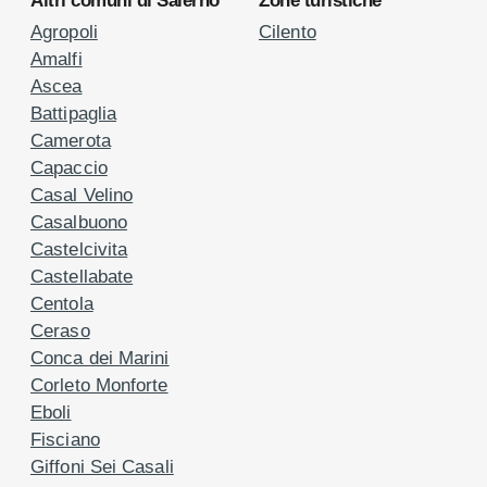
Altri comuni di Salerno
Zone turistiche
Agropoli
Cilento
Amalfi
Ascea
Battipaglia
Camerota
Capaccio
Casal Velino
Casalbuono
Castelcivita
Castellabate
Centola
Ceraso
Conca dei Marini
Corleto Monforte
Eboli
Fisciano
Giffoni Sei Casali