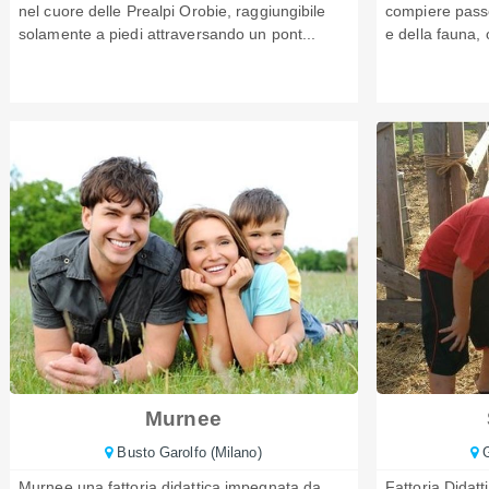
nel cuore delle Prealpi Orobie, raggiungibile
compiere passe
solamente a piedi attraversando un pont...
e della fauna, 
Murnee
Busto Garolfo (Milano)
G
Murnee una fattoria didattica impegnata da
Fattoria Didatti