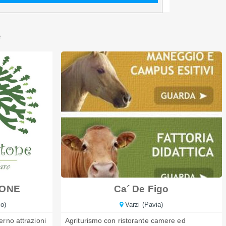
TONE
Ca´ De Figo
o)
Varzi (Pavia)
erno attrazioni
Agriturismo con ristorante camere ed