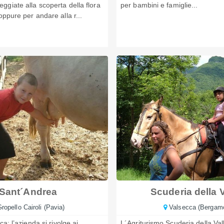
ggiate alla scoperta della flora
per bambini e famiglie...
oppure per andare alla r...
Sant´Andrea
Scuderia della V
ropello Cairoli (Pavia)
Valsecca (Bergam
ca: l’azienda si rivolge ai
L´Agriturismo Scuderia della Vall