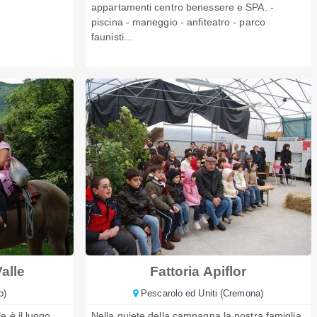
appartamenti centro benessere e SPA. -
piscina - maneggio - anfiteatro - parco
faunisti...
alle
Fattoria Apiflor
o)
Pescarolo ed Uniti (Cremona)
e è il luogo
Nella quiete della campagna la nostra famiglia