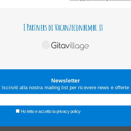
I Partners di Vacanzeconbimbi.it
Newsletter
Iscriviti alla nostra mailing list per ricevere news e offerte
Ho letto e accetto la
privacy policy