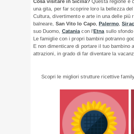
Cosa visitare in Sicilia?
Questa regione è ca
una gita, per far scoprire loro la bellezza del
Cultura, divertimento e arte in una delle più
balneare,
San Vito lo Capo
,
Palermo
,
Sira
suo Duomo,
Catania
con l'
Etna
sullo sfondo 
Le famiglie con i propri bambini potranno god
E non dimenticare di portare il tuo bambino al
attrazioni, in grado di far diventare la vaca
Scopri le migliori strutture ricettive fam