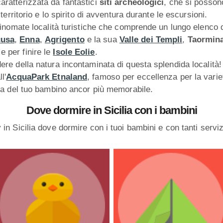
ratterizzata da fantastici
siti archeologici
, che si posson
 territorio e lo spirito di avventura durante le escursioni.
 rinomate località turistiche che comprende un lungo elenco d
cusa
,
Enna
,
Agrigento
e la sua
Valle dei Templi
,
Taormin
e per finire le
Isole Eolie
.
ere della natura incontaminata di questa splendida località!
l'
AcquaPark Etnaland
, famoso per eccellenza per la variet
nza del tuo bambino ancor più memorabile.
Dove dormire in Sicilia con i bambini
ily in Sicilia dove dormire con i tuoi bambini e con tanti serv