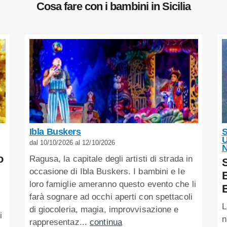
Cosa fare con i bambini in Sicilia
Ibla Buskers
S
U
dal 10/10/2026 al 12/10/2026
N
o
Ragusa, la capitale degli artisti di strada in
S
occasione di Ibla Buskers. I bambini e le
B
loro famiglie ameranno questo evento che li
E
farà sognare ad occhi aperti con spettacoli
L
di giocoleria, magia, improvvisazione e
i
n
rappresentaz...
continua